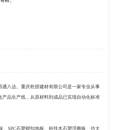
费寄样。
四通八达。重庆乾骄建材有限公司是一家专业从事
代化产品生产线，从原材料到成品已实现自动化标准
板
、
SPC石塑锁扣地板
、
科技木石塑浮雕板
、
仿大