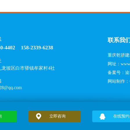
线
联系我
30-4402 158-2339-6238
重庆乾骄建
址
网址：
www.
九龙坡区白市驿镇牟家村4社
备案号：
渝
箱
网站制作
28@qq.com
询
立即咨询
在线预约
维木饰面
四川3D背景墙厂家
重庆3D装饰
重庆3D吊顶
贵州SP
，
，
，
，