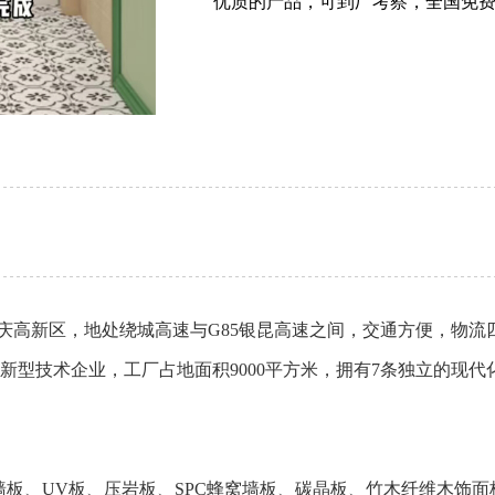
优质的产品，可到厂考察，全国免
庆高新区，地处绕城高速与G85银昆高速之间，交通方便，物流
新型技术企业，工厂占地面积9000平方米，拥有7条独立的现
墙板
、
UV板
、
压岩板
、
SPC蜂窝墙板
、
碳晶板
、
竹木纤维木饰面