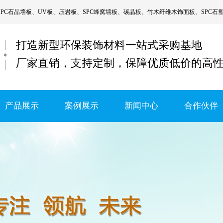
SPC石晶墙板
、
UV板
、
压岩板
、
SPC蜂窝墙板
、
碳晶板
、
竹木纤维木饰面板
、
SPC石
打造新型环保装饰材料一站式采购基地
厂家直销，支持定制，保障优质低价的高
产品展示
案例展示
新闻中心
合作伙伴