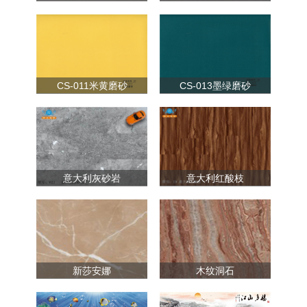
CS-011米黄磨砂
CS-013墨绿磨砂
意大利灰砂岩
意大利红酸枝
新莎安娜
木纹洞石