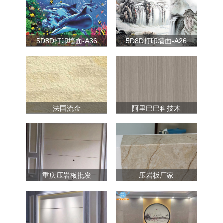
5D8D打印墙面-A36
5D8D打印墙面-A26
法国流金
阿里巴巴科技木
重庆压岩板批发
压岩板厂家