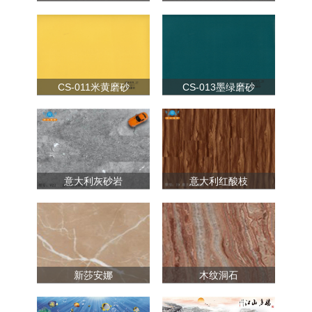
CS-011米黄磨砂
CS-013墨绿磨砂
意大利灰砂岩
意大利红酸枝
新莎安娜
木纹洞石