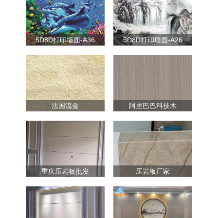
5D8D打印墙面-A36
5D8D打印墙面-A26
法国流金
阿里巴巴科技木
重庆压岩板批发
压岩板厂家